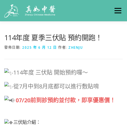
選單
關於真如
門診時間
服務項目
真人實例
114年度 夏季三伏貼 預約開跑！
發佈日期:
2025 年 6 月 12 日
作者:
ZHENJU
養生專欄
線上掛號
聯絡我們
交通方式
114年度 三伏貼 開始預約囉～
從7月中到8月底都可以進行敷貼唷
07/20前到診預約並付款，即享優惠價！
三伏貼介紹：