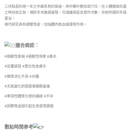
三伏貼是利用一年之中最炙熱的氣候，用中藥外敷背部穴位，在人體陽氣旺盛
之時扶助正氣，預防冬末舊病復發，可減緩病症及發作次數，亦即所謂的冬病
夏治。
現代研究具有調整免疫，加強體內氣血循環等作用。
適合病症：
#過敏性氣喘 #過敏性咳嗽 #鼻炎
#反覆感冒 #異位性皮膚炎
#腸胃消化不良 #水腫
#天氣變化則發筋骨關節痠痛
#寒濕性體質引發的痛經 #不孕
#因脾胃虛弱引起生長發育遲緩
敷貼時間參考