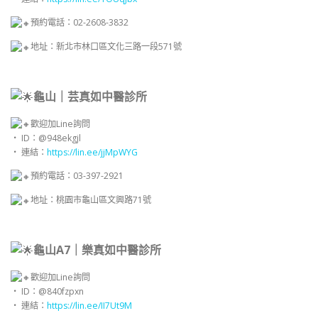
預約電話：02-2608-3832
地址：新北市林口區文化三路一段571號
龜山｜芸真如中醫診所
歡迎加Line詢問
・ ID：@948ekgjl
・ 連結：
https://lin.ee/jjMpWYG
預約電話：03-397-2921
地址：桃園市龜山區文興路71號
龜山A7｜樂真如中醫診所
歡迎加Line詢問
・ ID：@840fzpxn
・ 連結：
https://lin.ee/II7Ut9M