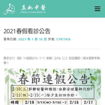
選單
關於真如
門診時間
服務項目
真人實例
2021春假看診公告
發佈日期:
2021 年 1 月 10 日
作者:
CYNTHIA
養生專欄
線上掛號
聯絡我們
交通方式
除夕2/11（四）～初四2/15（一）休假，2/16（二）初五開診，祝大家新年快
樂！