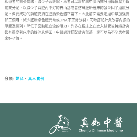
和患者的緊張情緒，減少子宮收縮，再者可以增加腦中腦內非分泌降低壓力賀
爾蒙分泌，以減少子宮腔內不好的自由基或者妨礙胚胎著床的發炎因子過度分
泌。但要成功的前題仍須在胚胎染色體正常下。因此前面需要透過中藥加強養
卵三個月，減少胚胎染色體異常或DNA不正常分裂，同時搭配針灸改善內膜的
厚度及排列，降低子宮動脈血流的阻力，許多在臨床上在進入試管後持續針灸
都有提高著床率的好消息傳回，中藥調理搭配針灸薰蒸一定可以為不孕患者帶
來好孕氣。
分類:
婦科
、
真人實例