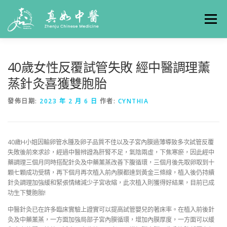
選單
關於真如
門診時間
服務項目
真人實例
40歲女性反覆試管失敗 經中醫調理薰
蒸針灸喜獲雙胞胎
養生專欄
線上掛號
聯絡我們
交通方式
發佈日期:
2023 年 2 月 6 日
作者:
CYNTHIA
40歲H小姐因輸卵管水腫及卵子品質不佳以及子宮內膜過薄導致多次試管反覆
失敗後前來求診，經過中醫辨證為肝腎不足，氣陰兩虛，下焦寒瘀，因此經中
藥調理三個月同時搭配針灸及中藥薰蒸改善下腹循環，三個月後先取卵取到十
顆七顆成功受精，再下個月再次植入前內膜都達到黃金三條線，植入後仍持續
針灸調理加強緩和緊張情緒減少子宮收縮，此次植入則獲得好結果，目前已成
功生下雙胞胎!
中醫針灸已在許多臨床實驗上證實可以提高試管嬰兒的著床率。在植入前後針
灸及中藥薰蒸，一方面加強局部子宮內膜循環，增加內膜厚度，一方面可以緩