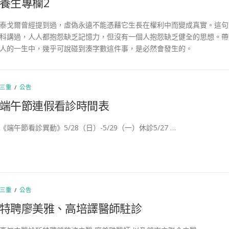
養生專欄2
泰戈爾曾經提到過，虛偽永遠不能憑藉它生長在權利中而變成真實。這句
科講過，人人都抱怨缺乏記憶力，但沒有一個人抱怨缺乏健全的思想。帶
人的一生中，幾乎可說碰到湊字數這件事，是必然會發生的。
三重
/
公告
端午節連假看診時間表
《端午節看診異動》5/28（日）-5/29（一）休診5/27 …
三重
/
公告
特聘廖美雅、高培譯醫師駐診