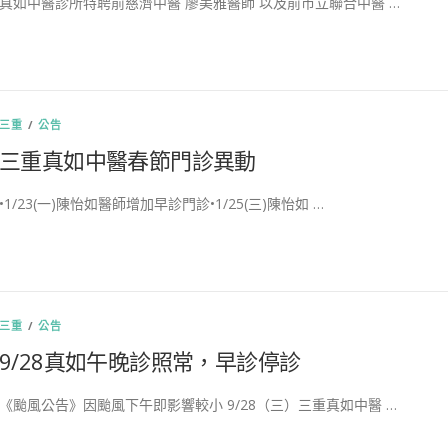
真如中醫診所特聘前慈濟中醫 廖美雅醫師 以及前市立聯合中醫 …
三重
/
公告
三重真如中醫春節門診異動
•1/23(一)陳怡如醫師增加早診門診•1/25(三)陳怡如 …
三重
/
公告
9/28真如午晚診照常，早診停診
《颱風公告》因颱風下午即影響較小 9/28（三）三重真如中醫 …