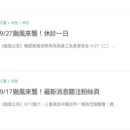
三重
/
公告
/
林口
9/27颱風來襲！休診一日
《颱風公告》梅姬颱風來勢洶洶為員工及患者安全 9/27（二） …
三重
/
公告
9/17颱風來襲！最新消息關注粉絲頁
《颱風公告》9/17週六。三重真如中醫診所一樣為您服務喔！週 …