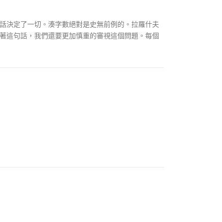
話決定了一切。湊字數絕對是史無前例的。拉羅什夫
著這句話，我們還要更加慎重的審視這個問題。每個