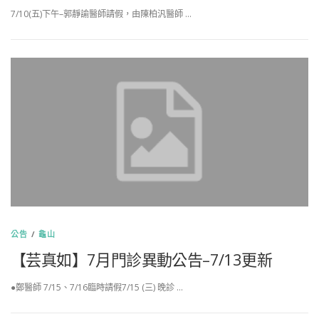
7/10(五)下午–郭靜諭醫師請假，由陳柏汎醫師 …
公告
/
龜山
【芸真如】7月門診異動公告–7/13更新
●鄭醫師 7/15、7/16臨時請假7/15 (三) 晚診 …