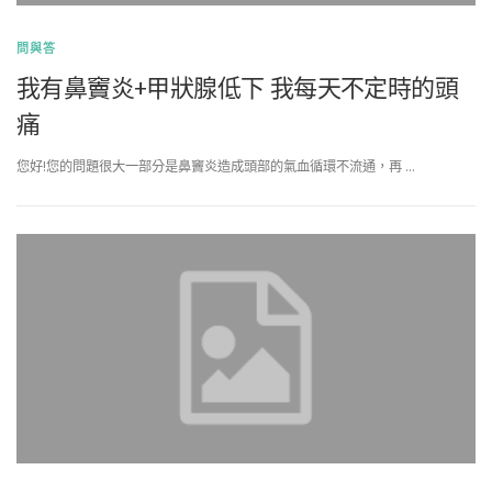
問與答
我有鼻竇炎+甲狀腺低下 我每天不定時的頭
痛
您好!您的問題很大一部分是鼻竇炎造成頭部的氣血循環不流通，再 …