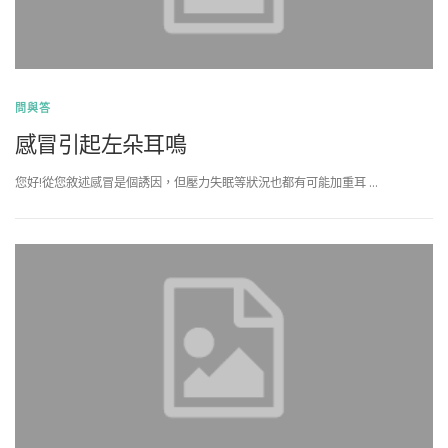
問與答
感冒引起左朵耳鳴
您好!從您敘述感冒是個誘因，但壓力失眠等狀況也都有可能加重耳 …