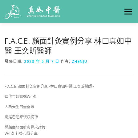
選單
關於真如
門診時間
服務項目
真人實例
F.A.C.E. 顏面針灸實例分享 林口真如中
醫 王奕昕醫師
養生專欄
線上掛號
聯絡我們
交通方式
發佈日期:
2023 年 5 月 7 日
作者:
ZHENJU
F.A.C.E. 顏面針灸實例分享~林口真如中醫 王奕昕醫師~
這位年輕妹妹W小姐
因為天生的垂垂眼
總是看起來很沒精神
想藉由顏面針灸尋求改善
W小姐針後心得分享