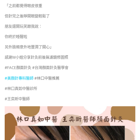
「之前都覺得眼皮很重
但針完之後睜開眼變輕鬆了
朋友還開玩笑跟我說：
你終於睡醒啦
另外臉頰意外地豐潤了開心」
感謝W小姐分享針灸前後無濾鏡修圖照
#FACE顏面針灸 #台灣顏面針灸醫學會
#美顏針專科醫師
#林口中醫推薦
#林口真如中醫診所
#王奕昕中醫師